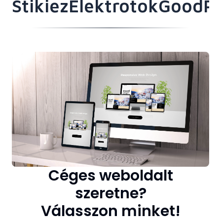
Stikiez
Elektrotok
GoodPo
Céges weboldalt
szeretne?
Válasszon minket!