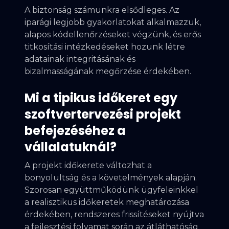
A biztonság számunkra elsődleges. Az
iparági legjobb gyakorlatokat alkalmazzuk,
alapos kódellenőrzéseket végzünk, és erős
titkosítási intézkedéseket hozunk létre
adatainak integritásának és
bizalmasságának megőrzése érdekében.
Mi a tipikus időkeret egy
szoftvertervezési projekt
befejezéséhez a
vállalatuknál?
A projekt időkerete változhat a
bonyolultság és a követelmények alapján.
Szorosan együttműködünk ügyfeleinkkel
a realisztikus időkeretek meghatározása
érdekében, rendszeres frissítéseket nyújtva
a fejlesztési folyamat során az átláthatóság